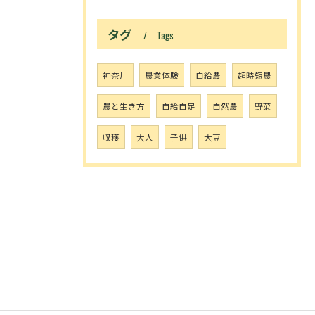
タグ
Tags
神奈川
農業体験
自給農
超時短農
農と生き方
自給自足
自然農
野菜
収穫
大人
子供
大豆