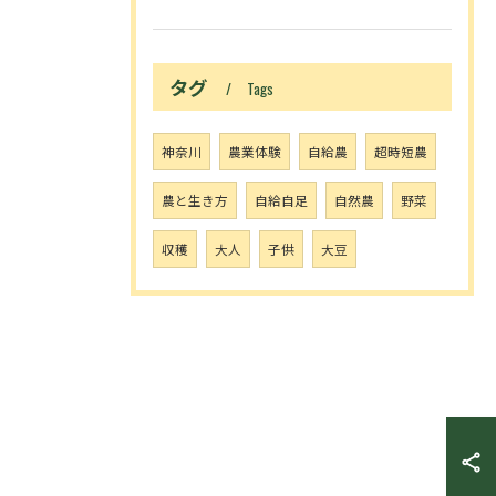
タグ
Tags
神奈川
農業体験
自給農
超時短農
農と生き方
自給自足
自然農
野菜
収穫
大人
子供
大豆