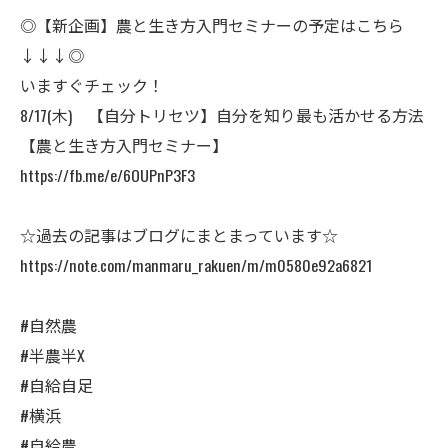
◎【新企画】農と生き方入門セミナーの予定はこちら
↓↓↓◎
いますぐチェック！
8/17(木) 【自分トリセツ】自分を知り最も活かせる方法
【農と生き方入門セミナー】
https://fb.me/e/6OUPnP3F3
☆過去の記事はブログにまとまっています☆
https://note.com/manmaru_rakuen/m/m0580e92a6821
#自然農
#半農半X
#自給自足
#横浜
#自給農