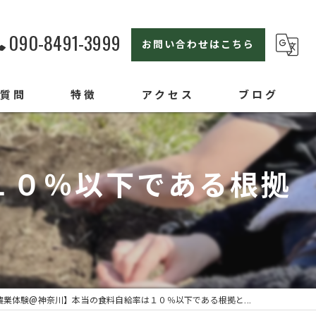
090-8491-3999
お問い合わせはこちら
る質問
特徴
アクセス
ブログ
横浜の農業体験
１０％以下である根拠
親子
セカンドライフ
ライフスタイル
オンラインセミナー
農業体験@神奈川】本当の食料自給率は１０％以下である根拠と...