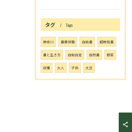
タグ
Tags
神奈川
農業体験
自給農
超時短農
農と生き方
自給自足
自然農
野菜
収穫
大人
子供
大豆