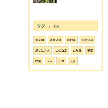
タグ
Tags
神奈川
農業体験
自給農
超時短農
農と生き方
自給自足
自然農
野菜
収穫
大人
子供
大豆