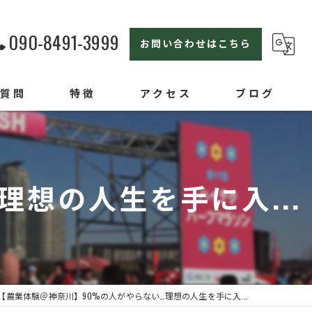
090-8491-3999
お問い合わせはこちら
る質問
特徴
アクセス
ブログ
横浜の農業体験
親子
想の人生を手に入...
セカンドライフ
ライフスタイル
オンラインセミナー
【農業体験＠神奈川】90%の人がやらない…理想の人生を手に入...