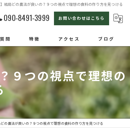
川】結局どの農法が良いの？９つの視点で理想の食料の作り方を見つける
090-8491-3999
お問い合わせはこちら
る質問
特徴
アクセス
ブログ
横浜の農業体験
？９つの視点で理想の
親子
る
セカンドライフ
ライフスタイル
オンラインセミナー
局どの農法が良いの？９つの視点で理想の食料の作り方を見つける