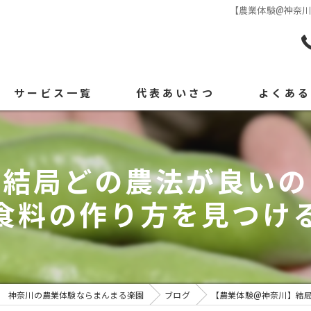
【農業体験@神奈
サービス一覧
代表あいさつ
よくあ
】結局どの農法が良いの
食料の作り方を見つけ
神奈川の農業体験ならまんまる楽園
ブログ
【農業体験@神奈川】結