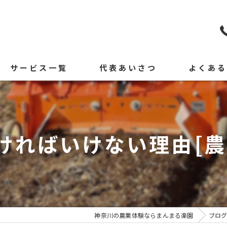
サービス一覧
代表あいさつ
よくあ
ければいけない理由ㅤ[農
神奈川の農業体験ならまんまる楽園
ブロ