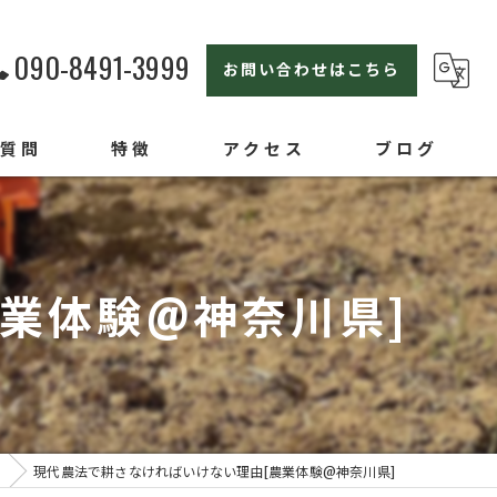
090-8491-3999
お問い合わせはこちら
る質問
特徴
アクセス
ブログ
横浜の農業体験
親子
業体験@神奈川県]
セカンドライフ
ライフスタイル
オンラインセミナー
グ
現代農法で耕さなければいけない理由ㅤ[農業体験@神奈川県]