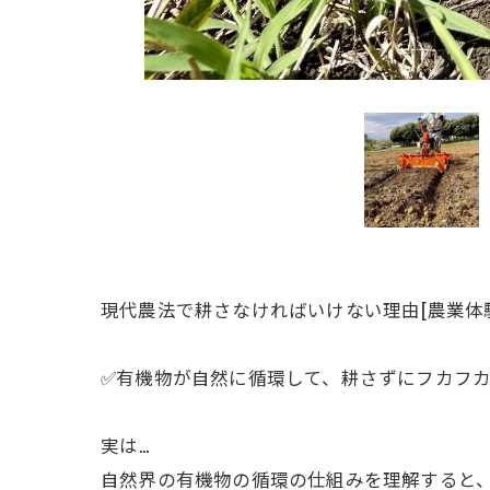
現代農法で耕さなければいけない理由ㅤ[農業体
✅有機物が自然に循環して、耕さずにフカフ
ㅤ実は…
自然界の有機物の循環の仕組みを理解すると