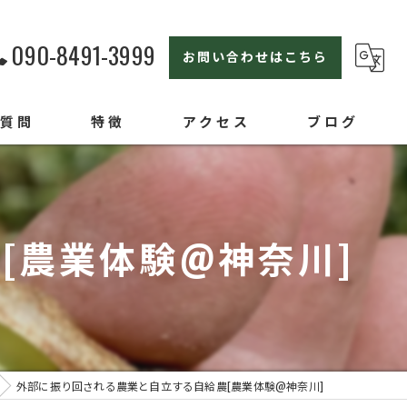
090-8491-3999
お問い合わせはこちら
る質問
特徴
アクセス
ブログ
横浜の農業体験
親子
[農業体験@神奈川]
セカンドライフ
ライフスタイル
オンラインセミナー
外部に振り回される農業と自立する自給農ㅤ[農業体験@神奈川]