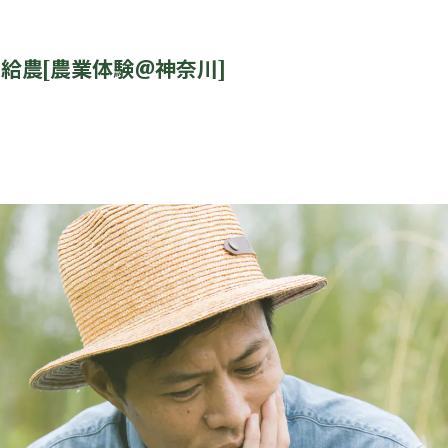
農ㅤ[農業体験@神奈川]