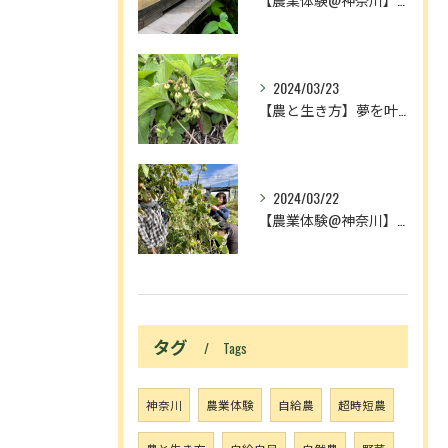
2024/03/23
【農と生き方】夢を叶える人とメディアの奴隷
2024/03/22
【農業体験@神奈川】農作業が増える理由は、中3理科で習ったア...
タグ
Tags
神奈川
農業体験
自給農
超時短農