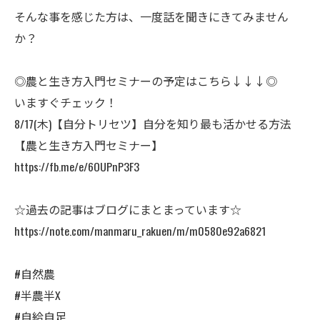
ㅤそんな事を感じた方は、一度話を聞きにきてみません
か？
◎農と生き方入門セミナーの予定はこちら↓↓↓◎
いますぐチェック！
8/17(木)ㅤ【自分トリセツ】自分を知り最も活かせる方法
【農と生き方入門セミナー】
https://fb.me/e/6OUPnP3F3
☆過去の記事はブログにまとまっています☆
https://note.com/manmaru_rakuen/m/m0580e92a6821
#自然農
#半農半X
#自給自足