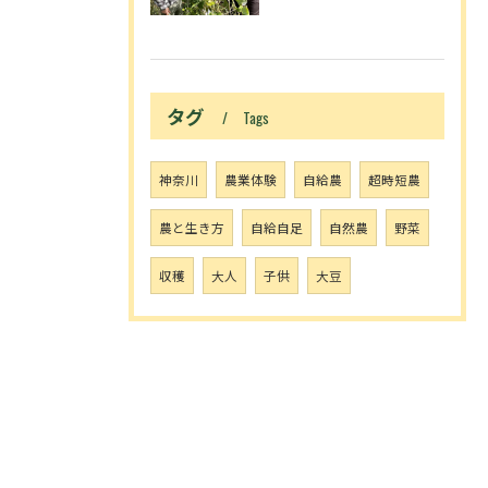
タグ
Tags
神奈川
農業体験
自給農
超時短農
農と生き方
自給自足
自然農
野菜
収穫
大人
子供
大豆