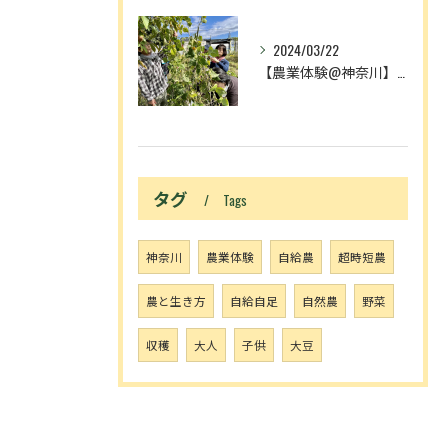
2024/03/22
【農業体験@神奈川】農作業が増える理由は、中3理科で習ったア...
タグ
Tags
神奈川
農業体験
自給農
超時短農
農と生き方
自給自足
自然農
野菜
収穫
大人
子供
大豆