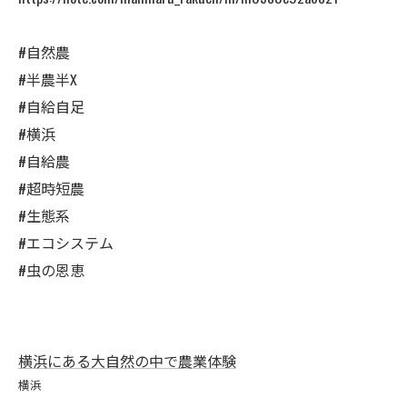
#自然農
#半農半X
#自給自足
#横浜
#自給農
#超時短農
#生態系
#エコシステム
#虫の恩恵
横浜にある大自然の中で農業体験
横浜