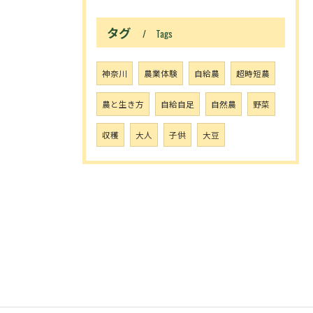
タグ
Tags
神奈川
農業体験
自給農
超時短農
農と生き方
自給自足
自然農
野菜
収穫
大人
子供
大豆