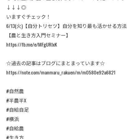
↓↓↓◎
いますぐチェック！
6/13(火)ㅤ【自分トリセツ】自分を知り最も活かせる方法
【農と生き方入門セミナー】
https://fb.me/e/MFgURIxK
☆過去の記事はブログにまとまっています☆
https://note.com/manmaru_rakuen/m/m0580e92a6821
#自然農
#半農半X
#自給自足
#横浜
#自給農
#生き方