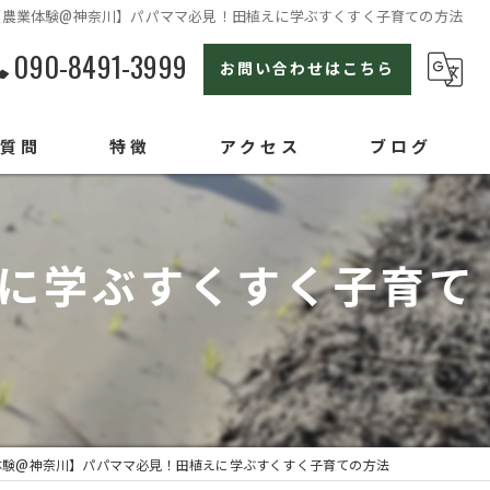
【農業体験@神奈川】パパママ必見！田植えに学ぶすくすく子育ての方法
090-8491-3999
お問い合わせはこちら
る質問
特徴
アクセス
ブログ
横浜の農業体験
に学ぶすくすく子育て
親子
セカンドライフ
ライフスタイル
オンラインセミナー
体験@神奈川】パパママ必見！田植えに学ぶすくすく子育ての方法