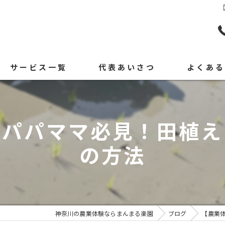
サービス一覧
代表あいさつ
よくあ
】パパママ必見！田植え
の方法
神奈川の農業体験ならまんまる楽園
ブログ
【農業