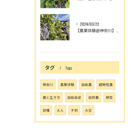
2024/03/22
【農業体験@神奈川】農作業が増える理由は、中3理科で習ったア...
タグ
Tags
神奈川
農業体験
自給農
超時短農
農と生き方
自給自足
自然農
野菜
収穫
大人
子供
大豆