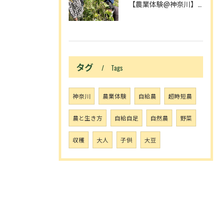
【農業体験@神奈川】農作業が増える理由は、中3理科で習ったア...
タグ
Tags
神奈川
農業体験
自給農
超時短農
農と生き方
自給自足
自然農
野菜
収穫
大人
子供
大豆