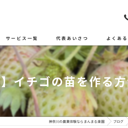
サービス一覧
代表あいさつ
よくあ
川】イチゴの苗を作る方
神奈川の農業体験ならまんまる楽園
ブログ