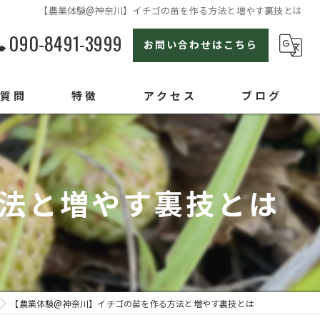
【農業体験@神奈川】イチゴの苗を作る方法と増やす裏技とは
090-8491-3999
お問い合わせはこちら
る質問
特徴
アクセス
ブログ
横浜の農業体験
親子
法と増やす裏技とは
セカンドライフ
ライフスタイル
オンラインセミナー
【農業体験@神奈川】イチゴの苗を作る方法と増やす裏技とは